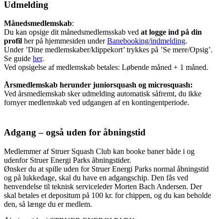
Udmelding
Månedsmedlemskab
:
Du kan opsige dit månedsmedlemsskab ved
at logge ind på din
profil
her på hjemmesiden under
Banebooking/indmelding
.
Under ’Dine medlemskaber/klippekort’ trykkes på ’Se mere/Opsig’.
Se guide
her
.
Ved opsigelse af medlemskab betales: Løbende måned + 1 måned.
Årsmedlemskab herunder juniorsquash og microsquash:
Ved årsmedlemskab sker udmelding automatisk såfremt, du ikke
fornyer medlemskab ved udgangen af en kontingentperiode.
Adgang – også uden for åbningstid
Medlemmer af Struer Squash Club kan booke baner både i og
udenfor Struer Energi Parks åbningstider.
Ønsker du at spille uden for Struer Energi Parks normal åbningstid
og på lukkedage, skal du have en adgangschip. Den fås ved
henvendelse til teknisk serviceleder Morten Bach Andersen. Der
skal betales et depositum på 100 kr. for chippen, og du kan beholde
den, så længe du er medlem.