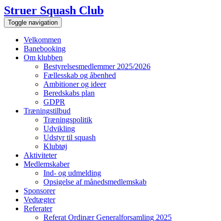
Skip
Struer Squash Club
to
Toggle navigation
content
Velkommen
Banebooking
Om klubben
Bestyrelsesmedlemmer 2025/2026
Fællesskab og åbenhed
Ambitioner og ideer
Beredskabs plan
GDPR
Træningstilbud
Træningspolitik
Udvikling
Udstyr til squash
Klubtøj
Aktiviteter
Medlemskaber
Ind- og udmelding
Opsigelse af månedsmedlemskab
Sponsorer
Vedtægter
Referater
Referat Ordinær Generalforsamling 2025