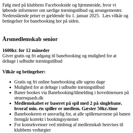
Følg med på klubbens Facebookside og hjemmeside, hvor vi
løbende informerer om særlige træningstilbud og arrangementer.
Nedenstående priser er gældende fra 1. januar 2025. Læs vilkår og
betingelser for banebooking her på siden.
Årsmedlemskab senior
1600kr. for 12 måneder
Giver gratis og fri adgang til banebooking og mulighed for at
deltage i udbudte træningstilbud
Vilkår og betingelser:
Gratis og fri online banebooking alle ugens dage
Mulighed for at deltage i udbudte træningstilbud
Baner bookes via Banebooking/tilmelding i hovedmenuen på
struersquash.dk
Medlemskabet er baseret på spil med 2 på singlebane.
hvoraf min. én spiller er medlem. Gæster 50kr./time
Banebookeren er ansvarlig for, at alle spillernavnene på banen
fremgår korrekt i bookingsystemet
For konsekvenser ved misbrug af medlemskab henvises til
klubbens vedtægter